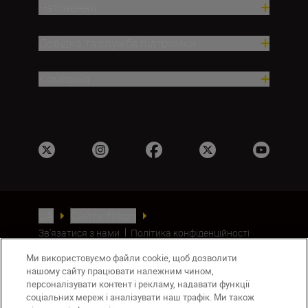
Натхнення
Довідка та служба підтримки
Компанія
UA
Сайти Nikon
Зв’язатися з нами
Політика конфіденційності
Умови використання
Ми використовуємо файли cookie, щоб дозволити
Повідомлення про файли cookie
нашому сайту працювати належним чином,
Налаштування Cookie
персоналізувати контент і рекламу, надавати функції
© 2026 Nikon
соціальних мереж і аналізувати наш трафік. Ми також