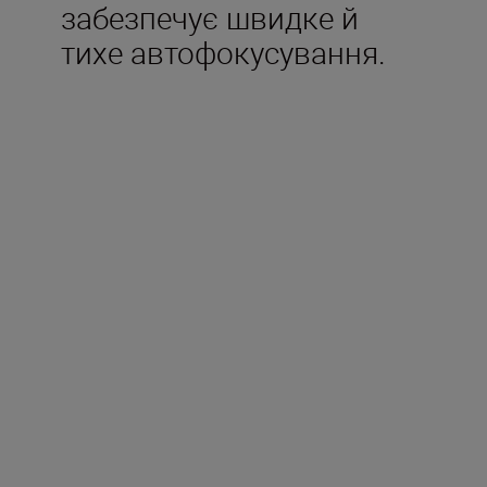
забезпечує швидке й
тихе автофокусування.
Технічні
характеристики
Фокусна відстань
18–140 мм
Максимальна діафрагма