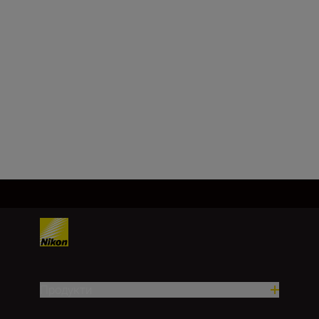
f/3,5–5,6
Мінімальна діафрагма
f/22–38
Завантажити ще
Продукти