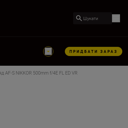
Шукати
ПРИДБАТИ ЗАРАЗ
яд AF-S NIKKOR 500mm f/4E FL ED VR