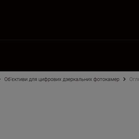
Об’єктиви для цифрових дзеркальних фотокамер
Огл