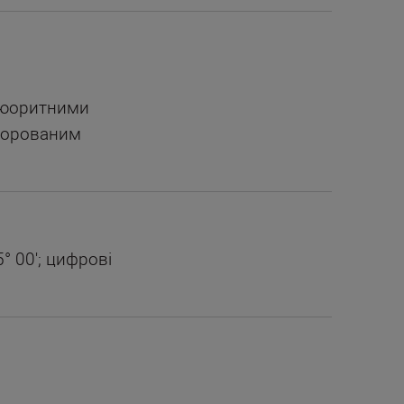
флюоритними
фторованим
° 00'; цифрові