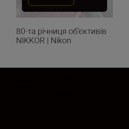
PREFERENCES
80-та річниця об’єктивів
NIKKOR | Nikon
Професійний супертелеоб’єктив:
фокусна відстань 600 мм і широка
максимальна діафрагма f/4.
Міцний і легкий:
флюоритні елементи
допомагають зменшити вагу цього
супертелеоб’єктива до лише 3810 г
(прибл.). Легкий, міцний і надійний
корпус має професійний захист від