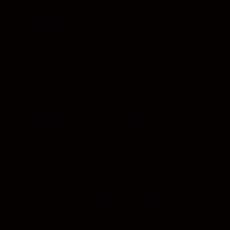
впливу пилу та вологи.
Вражаючі оптичні характеристики:
два
флюоритні елементи, чотири лінзи з
оптичного скла з наднизькою
дисперсією (ED) і нанокристалічне
покриття Nikon зводять до мінімуму
хроматичну аберацію та появу ореолів.
Зменшення вібрацій (VR):
у поєднанні з
режимом SPORT. Система зменшення
вібрацій зводить до мінімуму тремтіння
фотокамери, забезпечуючи зйомку з
можливістю використання до чотирьох
ступенів більші значення витримки.¹
Режим VR SPORT забезпечує
стабільність зображення у видошукачі
під час високошвидкісної зйомки, а
також частоту кадрів під час