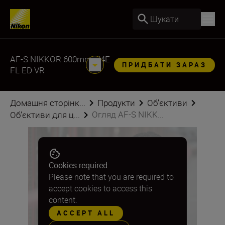
Шукати
AF-S NIKKOR 600mm f/4E
ПРИДБАТИ ЗАРАЗ
FL ED VR
Домашня сторінк...
Продукти
Об’єктиви
Огляд AF-S NIKK...
Об’єктиви для ц...
Cookies required:
Please note that you are required to
accept cookies to access this
content.
ACCEPT ALL