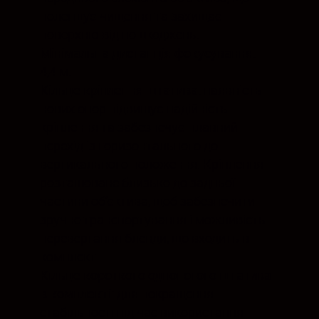
полегшує чищення та захищає
поверхню від пошкоджень.
Мінімальна дистанція фокусування:
4,4 м.
Кільце кріплення штатива:
наявність
нових опор підвищує надійність
кріплення та забезпечує плавний
перехід із горизонтального до
вертикального положення. Кріплення
розташоване близько до задньої
частини об’єктива, щоб забезпечити
зручне транспортування і можливість
перевертання бленди, що входить в
комплект.
Кільце короткого одноногого штатива
в комплекті:
для покращення
стабільності під час використання