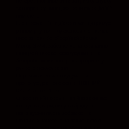
неперервної зйомки та затримку спуску
затвора як у випадках, коли функцію VR
вимкнено.
Електромагнітна діафрагма:
підтримує
рівномірну точнішу експозицію під час
високошвидкісної серійної зйомки.
Мотор SWM:
забезпечує надзвичайно
швидке й тихе автофокусування та
безпроблемний контроль пріоритету
ручного фокусування.
Перемикач меж фокусування:
пропонує два положення: ПОВНИЙ
КАДР та ∞ – 10 м.
Фторований покрив:
надійно захищає
корпус від води, пилу та бруду, не
погіршуючи якість зображення.
Покриття нанесене на захисне скло
переднього елемента об’єктива, що