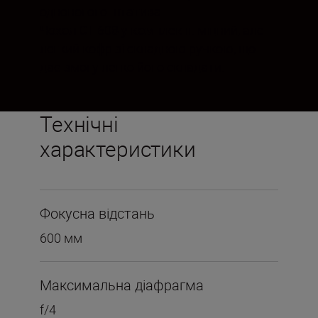
одноногого штатива.
Чохол CT-608 у комплекті:
міцний, але
легкий кофр зі складною ручкою, що
дає змогу легко його складати.
Технічні
характеристики
Фокусна відстань
600 мм
Максимальна діафрагма
f/4