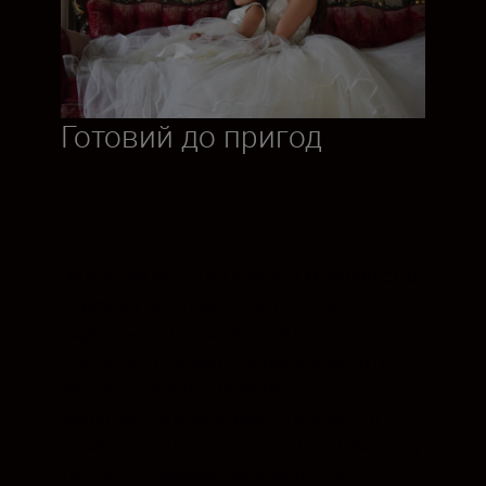
Готовий до пригод
Визнаний об’єктив Nikon із можливістю
переходу від ширококутного до
середнього телескопічного положення
ніколи не підводить професіоналів під
час фото- й відеозйомки.
Завдяки діапазону масштабування 24–
70 мм завжди легко знайти оптимальну
точку для зйомки чого завгодно: від