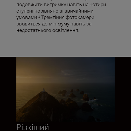
подовжити витримку навіть на чотири
ступені порівняно зі звичайними
умовами.¹ Тремтіння фотокамери
зводиться до мінімуму навіть за
недостатнього освітлення.
Різкіший