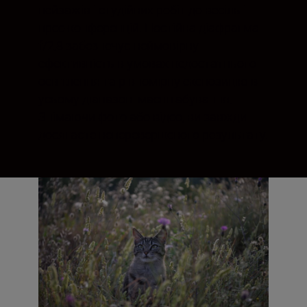
пейзажів і студійних робіт до весіль і
прес-конференцій. Постійна діафрагма
f/2,8 забезпечує неймовірну
ефективність в умовах недостатнього
освітлення та рівномірну експозицію в
усьому діапазоні масштабування.
Знімаючи фото або відео, ви завжди
досягаєте неперевершеного результату.