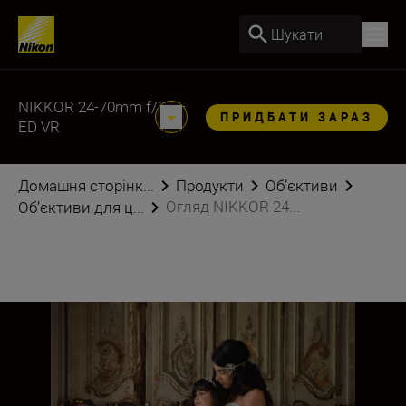
Шукати
NIKKOR 24-70mm f/2.8E
ПРИДБАТИ ЗАРАЗ
ED VR
Домашня сторінк...
Продукти
Об’єктиви
Огляд NIKKOR 24...
Об’єктиви для ц...