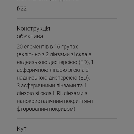
f/22
Конструкція
об’єктива
20 елементів в 16 групах
(включно з 2 лінзами зі скла з
наднизькою дисперсією (ED), 1
асферичною лінзою зі скла з
наднизькою дисперсією (ED),
3 асферичними лінзами та 1
лінзою зі скла HRI, лінзами з
нанокристалічним покриттям і
фторованим покривом)
Кут