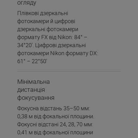
огляду
Плівкові дзеркальні
фотокамери й цифрові
дзеркальні фотокамери
формату FX від Nikon: 84° –
34°20'. Цифрові дзеркальні
фотокамери Nikon формату DX:
61° – 22°50'
Мінімальна
дистанція
фокусування
Фокусна відстань 35–50 мм:
0,38 м від фокальної площини.
Фокусні відстані 24, 28, 70 мм:
0,41 м від фокальної площини