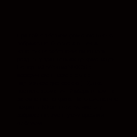
Працюйте з безкомпромісною якістю
зображення. Оновлена оптична
конструкція забезпечує виняткову
роздільну здатність аж до краю кадру.
Це перший об’єктив NIKKOR з
асферичною лінзою зі скла з
наднизькою дисперсією (ED), яка
протидіє хроматичній аберації, комі та
затемненню по краях. Нанокристалічне
покриття Nikon підвищує чистоту
зображення, зменшуючи ореоли й
відблиски.