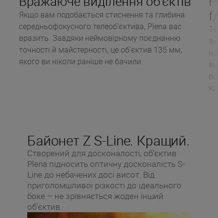
Вражаюче виділення об’єктів
Н
f
Якщо вам подобається стиснення та глибина
середньофокусного телеоб’єктива, Plena вас
Те
вразить. Завдяки неймовірному поєднанню
зу
точності й майстерності, це об’єктив 135 мм,
на
якого ви ніколи раніше не бачили.
ві
рі
кр
Байонет Z S-Line. Кращий.
Створений для досконалості, об’єктив
Plena підносить оптичну досконалість S-
Line до небачених досі висот. Від
приголомшливої ​​різкості до ідеального
боке – не зрівняється жоден інший
об’єктив.