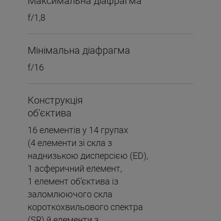
Максимальна діафрагма
f/1,8
Мінімальна діафрагма
f/16
Конструкція
об’єктива
16 елементів у 14 групах
(4 елементи зі скла з
наднизькою дисперсією (ED),
1 асферичний елемент,
1 елемент об’єктива із
заломлюючого скла
короткохвильового спектра
(SR) й елементи з