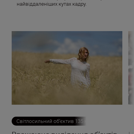
найвіддаленіших кутах кадру.
Світлосильний об’єктив 135 мм
Безмежна тво