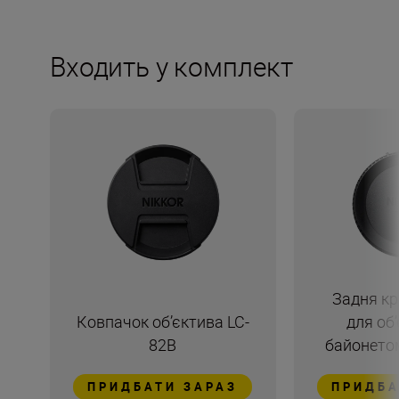
Входить у комплект
Задня кр
Ковпачок об’єктива LC-
для об’
82B
байонетом
ПРИДБАТИ ЗАРАЗ
ПРИДБА