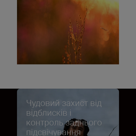
Чудовий захист від
відблисків і
контроль заднього
підсвічування