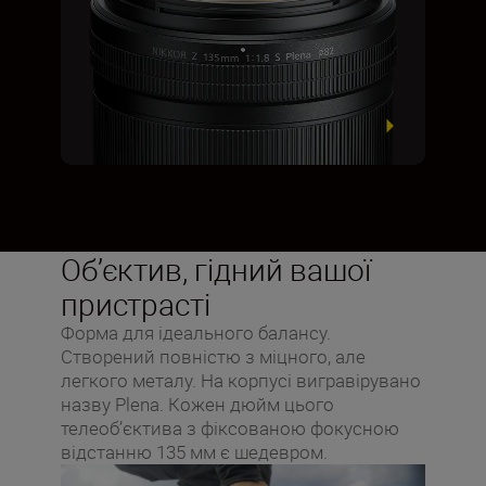
Об’єктив, гідний вашої
пристрасті
Форма для ідеального балансу.
Створений повністю з міцного, але
легкого металу. На корпусі вигравірувано
назву Plena. Кожен дюйм цього
телеоб’єктива з фіксованою фокусною
відстанню 135 мм є шедевром.