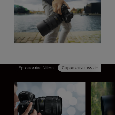
Ергономіка Nikon
Справжня гнучкість