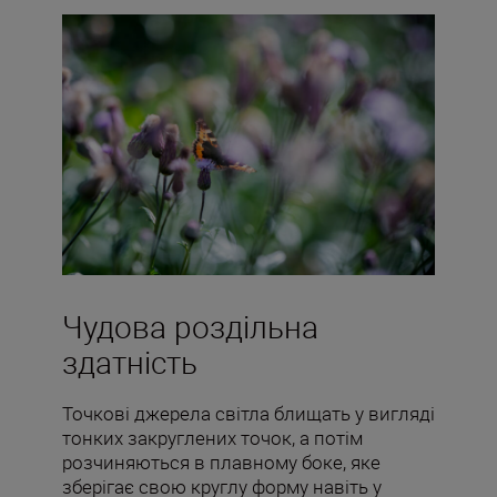
Чудова роздільна
здатність
Точкові джерела світла блищать у вигляді
тонких закруглених точок, а потім
розчиняються в плавному боке, яке
зберігає свою круглу форму навіть у