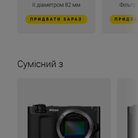
II діаметром 82 мм
Фільтр
ПРИДБАТИ ЗАРАЗ
ПРИДБА
Сумісний з