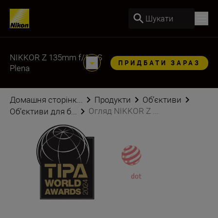
Шукати
NIKKOR Z 135mm f/1.8 S
ПРИДБАТИ ЗАРАЗ
Plena
Домашня сторінк...
Продукти
Об’єктиви
Огляд NIKKOR Z ...
Об’єктиви для б...