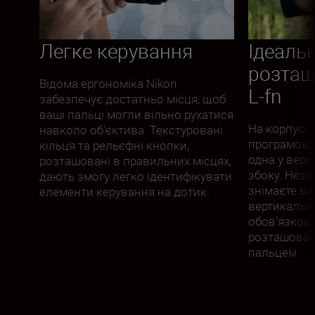
Легке керування
Ідеаль
розташ
Відома ергономіка Nikon
L-fn
забезпечує достатньо місця, щоб
ваші пальці могли вільно рухатися
На корпусі 
навколо об’єктива. Текстуровані
програмован
кільця та рельєфні кнопки,
одна у верхн
розташовані в правильних місцях,
збоку. Неза
дають змогу легко ідентифікувати
знімаєте ви
елементи керування на дотик.
вертикально
обов’язково
розташован
пальцем.