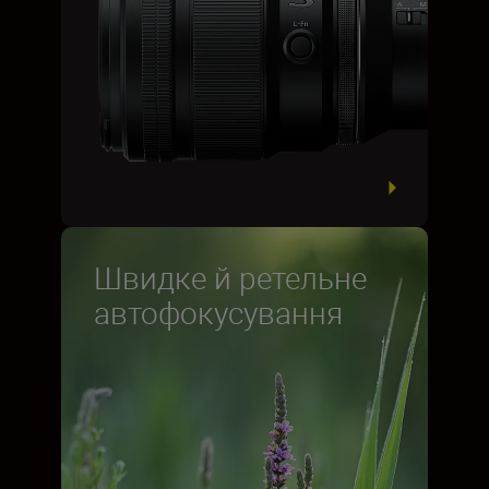
Швидке й ретельне
автофокусування