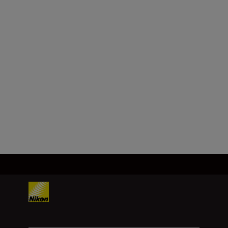
Формат
FX/35 мм
Фокусна відстань
24 мм
Завантажити ще