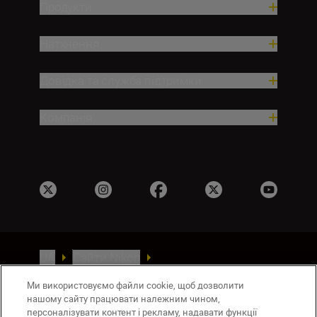
Продукти
Натхнення
Довідка та служба підтримки
Компанія
UA
Сайти Nikon
Зв’язатися з нами
Політика конфіденційності
Ми використовуємо файли cookie, щоб дозволити
Умови використання
нашому сайту працювати належним чином,
Повідомлення про файли cookie
персоналізувати контент і рекламу, надавати функції