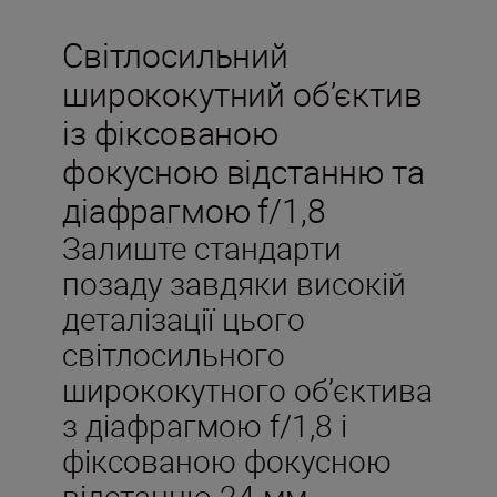
Світлосильний
ширококутний об’єктив
із фіксованою
фокусною відстанню та
діафрагмою f/1,8
Залиште стандарти
позаду завдяки високій
деталізації цього
cвітлосильного
ширококутного об’єктива
з діафрагмою f/1,8 і
фіксованою фокусною
відстанню 24 мм.