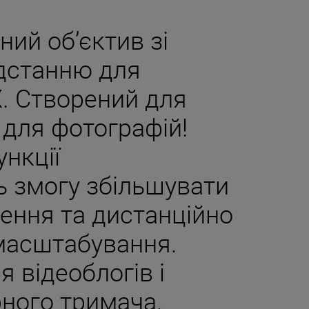
ий об’єктив зі
дстанню для
. Створений для
 для фотографій!
нкції
 змогу збільшувати
ення та дистанційно
масштабування.
я відеоблогів і
рного тримача.