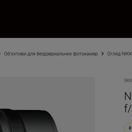
Об’єктиви для бездзеркальних фотокамер
Огляд NIKK
SK
N
f