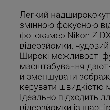
Легкий надширококутн
змінною фокусною ві
фотокамер Nikon Z DX
відеозйомки, чудовий
Широкі можливості фу
масштабування дають
й зменшувати зображ
керувати швидкістю 
Ідеально підходить дл
відеозйомки із шарні