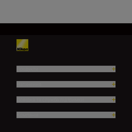
Завантажити ще
Продукти
Натхнення
Довідка та служба підтримки
Компанія