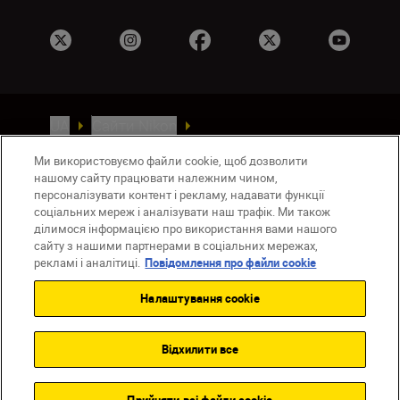
UA
Сайти Nikon
Зв’язатися з нами
Політика конфіденційності
Ми використовуємо файли cookie, щоб дозволити
Умови використання
нашому сайту працювати належним чином,
Повідомлення про файли cookie
персоналізувати контент і рекламу, надавати функції
Налаштування Cookie
соціальних мереж і аналізувати наш трафік. Ми також
ділимося інформацією про використання вами нашого
© 2026 Nikon
сайту з нашими партнерами в соціальних мережах,
рекламі і аналітиці.
Повідомлення про файли cookie
Налаштування cookie
Back to top
Відхилити все