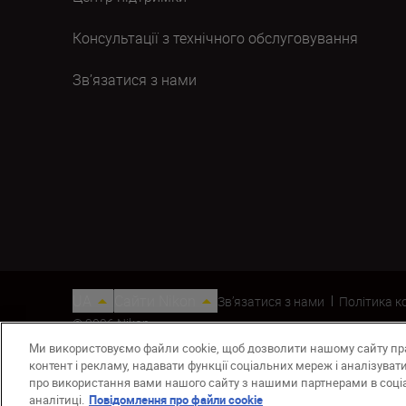
Консультації з технічного обслуговування
Зв’язатися з нами
UA
Сайти Nikon
Зв’язатися з нами
Політика к
© 2026 Nikon
Ми використовуємо файли cookie, щоб дозволити нашому сайту п
контент і рекламу, надавати функції соціальних мереж і аналізува
про використання вами нашого сайту з нашими партнерами в соціа
аналітиці.
Повідомлення про файли cookie