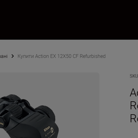
ані
Купити Action EX 12X50 CF Refurbished
SK
A
R
R