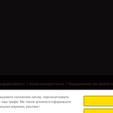
онфіденційності
Умови використання
Повідомлення про файли c
рацювати належним чином, персоналізувати
ти наш трафік. Ми також ділимося інформацією
льних мережах, рекламі і