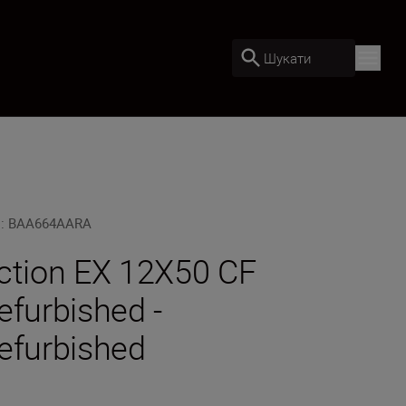
Шукати
U
:
BAA664AARA
ction EX 12X50 CF
efurbished -
efurbished