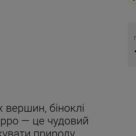
х вершин, біноклі
рро — це чудовий
жувати природу.