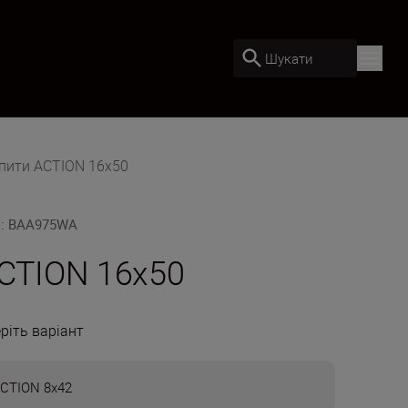
Шукати
пити ACTION 16x50
U
:
BAA975WA
CTION 16x50
ріть варіант
CTION 8x42