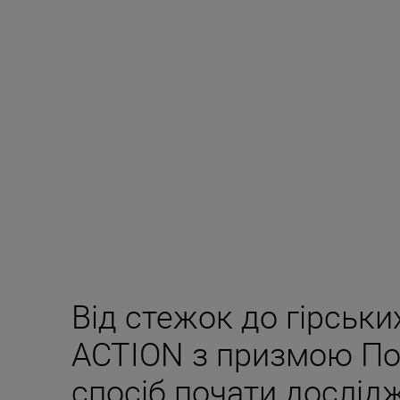
Від стежок до гірськи
ACTION з призмою По
спосіб почати дослід