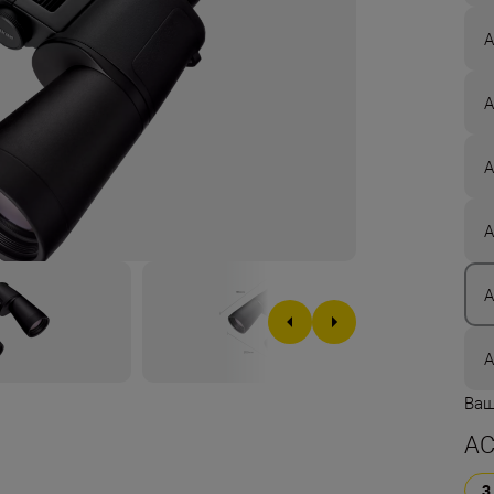
A
A
A
A
A
A
Ваш
AC