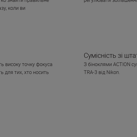
зу, коли ви
Сумісність зі шт
ть високу точку фокуса
З біноклями ACTION су
ь для тих, хто носить
TRA-3 від Nikon.