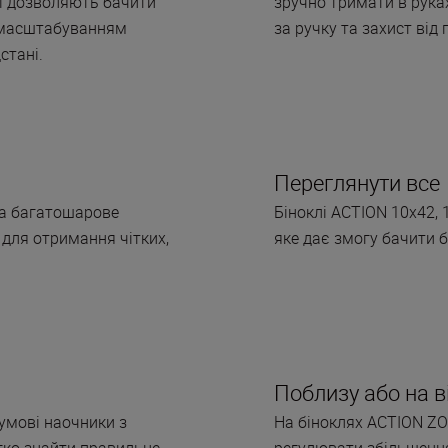
лі дозволяють бачити
зручно тримати в рука
із масштабуванням
за ручку та захист від 
стані.
Переглянути все
, а багатошарове
Біноклі ACTION 10x42, 
 для отримання чітких,
яке дає змогу бачити б
Поблизу або на в
умові наочники з
На біноклях ACTION Z
гко знайти правильне
регулювати збільшення