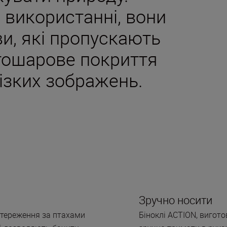
а використанні, вони
ви, які пропускають
атошарове покриття
різких зображень.
Зручно носити
стереження за птахами
Біноклі ACTION, вигото