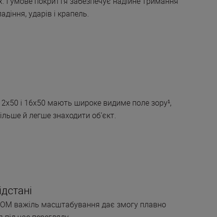
х. Гумове покриття забезпечує надійне тримання
падіння, ударів і крапель.
12x50 і 16x50 мають широке видиме поле зору¹,
ільше й легше знаходити об’єкт.
ідстані
OOM важіль масштабування дає змогу плавно
 під час перегляду.