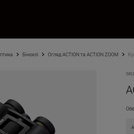
оптика
Біноклі
Огляд ACTION та ACTION ZOOM
Ку
SK
A
Обе
A