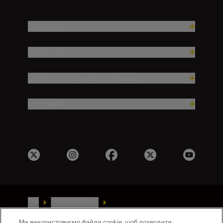
Продукти
Натхнення
Довідка та служба підтримки
Компанія
UA
Сайти Nikon
Зв’язатися з нами
Політика конфіденційності
Ми використовуємо файли cookie, щоб дозволити