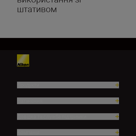
штативом
Продукти
Натхнення
Довідка та служба підтримки
Компанія