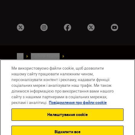
UA
Сайти Nikon
Зв’язатися з нами
Політика конфіденційності
Ми використовуємо файли cookie, щоб дозволити
Умови використання
нашому сайту працювати належним чином,
Повідомлення про файли cookie
персоналізувати контент і рекламу, надавати функції
Налаштування Cookie
соціальних мереж і аналізувати наш трафік. Ми також
ділимося інформацією про використання вами нашого
© 2026 Nikon
сайту з нашими партнерами в соціальних мережах,
рекламі і аналітиці.
Повідомлення про файли cookie
Налаштування cookie
Back to top
Відхилити все