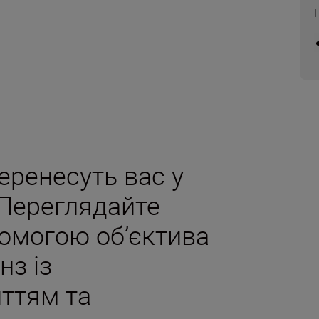
еренесуть вас у
 Переглядайте
помогою об’єктива
нз із
ттям та