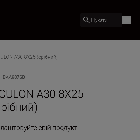
Шукати
ULON A30 8X25 (срібний)
U
:
BAA807SB
CULON A30 8X25
срібний)
лаштовуйте свій продукт