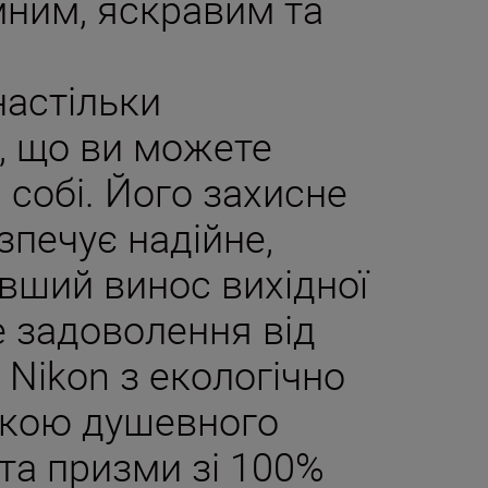
мним, яскравим та
настільки
, що ви можете
 собі. Його захисне
зпечує надійне,
вший винос вихідної
е задоволення від
 Nikon з екологічно
укою душевного
 та призми зі 100%