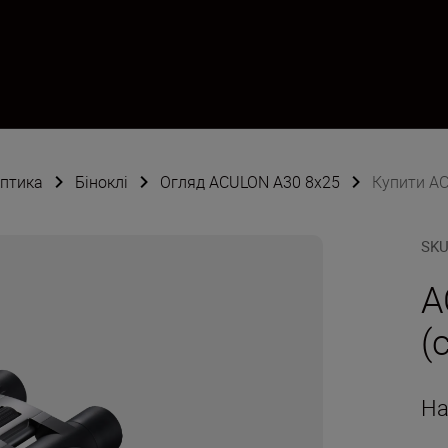
оптика
Біноклі
Огляд ACULON A30 8x25
Купити AC
SK
A
(
На