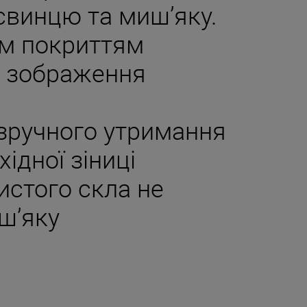
 свинцю та миш’яку.
им покриттям
і зображення
зручного утримання
ідної зіниці
истого скла не
ш’яку