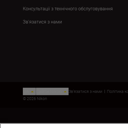
Консультації з технічного обслуговування
Зв’язатися з нами
UA
Сайти Nikon
Зв’язатися з нами
Політика к
© 2026 Nikon