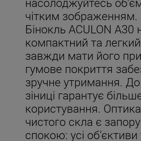
насолоджуйтесь об’є
чітким зображенням.
Бінокль ACULON A30 
компактний та легкий
завжди мати його при
гумове покриття забе
зручне утримання. До
зіниці гарантує більш
користування. Оптика
чистого скла є запор
спокою: усі об’єктиви