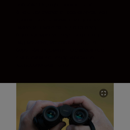
зображення, яку створюють наші
біноклі, ви зможете насолоджуватися
красою навіть найменших деталей
навколишнього світу. До того ж у
біноклях використовується скло з
наднизькою дисперсією (ED) для
боротьби з хроматичною аберацією,
яка спричиняє появу паразитної
кольорової окантовки.