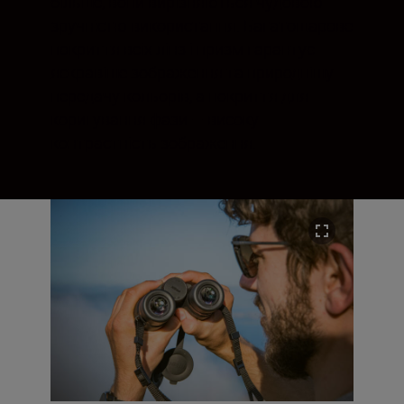
більше, вони вирізняються чудовою
зручністю використання. Багатошарове
покриття всіх лінз і призм гарантує
яскравіше зображення та природнішу
передачу кольорів, а покриття для
коригування фази — високу
контрастність зображення.