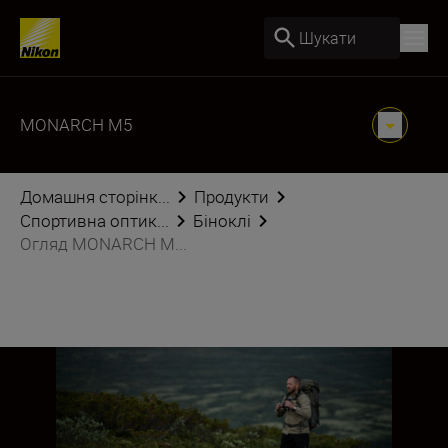
Шукати
MONARCH M5
Домашня сторінк...
Продукти
Спортивна оптик...
Біноклі
Огляд MONARCH M...