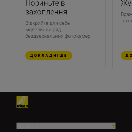
Пориньте в
Жу
захоплення
Враж
техн
Відкрийте для себе
модельний ряд
бездзеркальних фотокамер.
ДОКЛАДНІШЕ
Д
Продукти