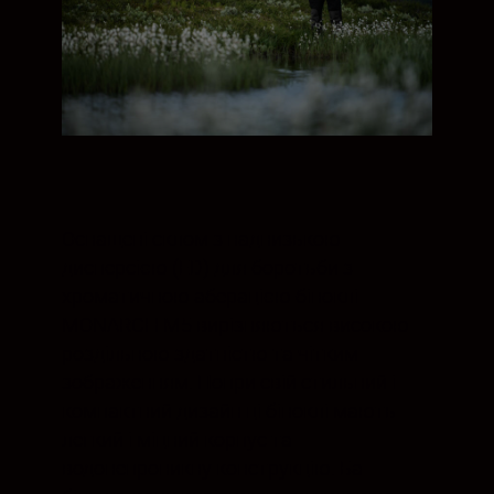
Оснащені склом з наднизькою
дисперсією (ED) для боротьби з
хроматичною аберацією біноклі
MONARCH M5 вирізняються високою
роздільною здатністю та чітким
зображенням. Попри свій стильний і
компактний дизайн ці біноклі мають
легкий і міцний корпус та
водонепроникну конструкцію. Ба