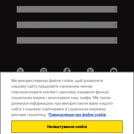
Натхнення
Довідка та служба підтримки
Компанія
Ми використовуємо файли cookie, щоб дозволити
нашому сайту працювати належним чином,
персоналізувати контент і рекламу, надавати функції
соціальних мереж і аналізувати наш трафік. Ми також
UA
Сайти Nikon
ділимося інформацією про використання вами нашого
Зв’язатися з нами
Політика конфіденційності
сайту з нашими партнерами в соціальних мережах,
Умови використання
рекламі і аналітиці.
Повідомлення про файли cookie
Повідомлення про файли cookie
Налаштування cookie
Налаштування Cookie