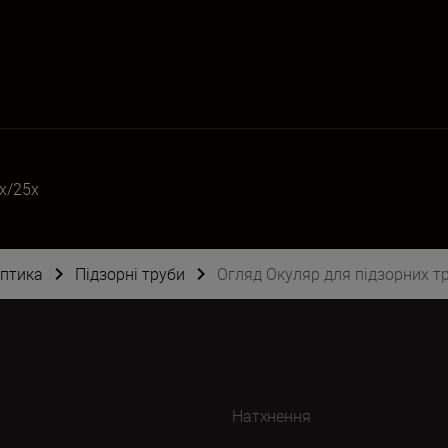
x/25x
оптика
Підзорні труби
Огляд Окуляр для підзорних т
Натхнення