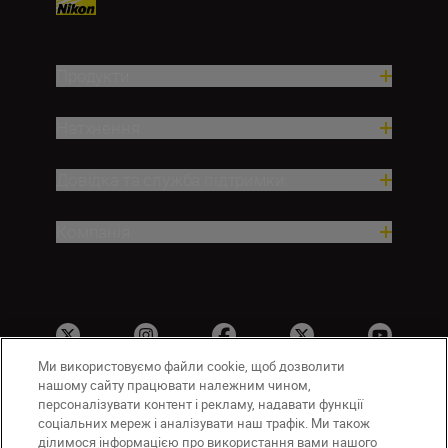
Продукти
Натхнення
Довідка та служба підтримки
Компанія
Ми використовуємо файли cookie, щоб дозволити
нашому сайту працювати належним чином,
персоналізувати контент і рекламу, надавати функції
соціальних мереж і аналізувати наш трафік. Ми також
UA
Сайти Nikon
ділимося інформацією про використання вами нашого