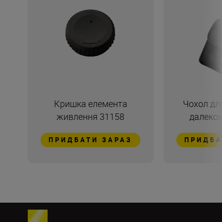
Кришка елемента
Чохол дл
живлення 31158
далеком
ПРИДБАТИ ЗАРАЗ
ПРИДБА