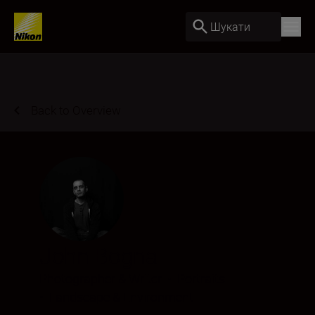
Шукати
Back to Overview
John Bogna
Photographer & Writer
•
Portraits
•
Landscape & Environment