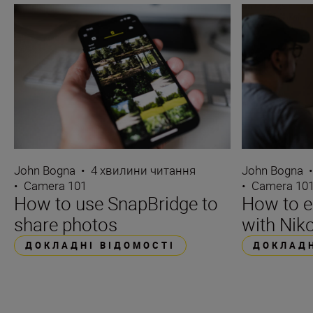
John Bogna
•
4 хвилини читання
John Bogna
•
Camera 101
•
Camera 10
How to use SnapBridge to
How to e
share photos
with Niko
ДОКЛАДНІ ВІДОМОСТІ
ДОКЛАДН