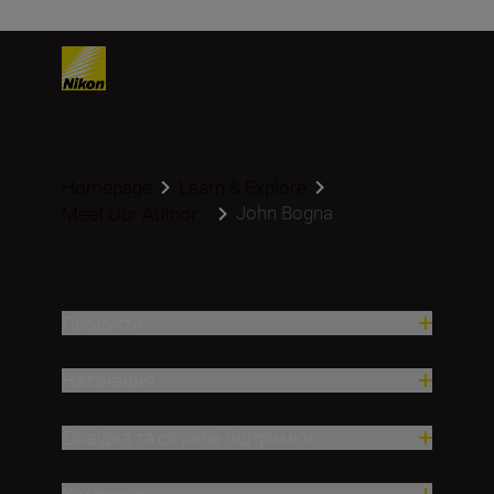
Homepage
Learn & Explore
John Bogna
Meet Our Author...
Продукти
Натхнення
Довідка та служба підтримки