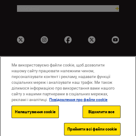
Компанія
Ми використовуємо файли cookie, щоб дозволити
UA
Сайти Nikon
нашому сайту працювати належним чином,
Зв’язатися з нами
Політика конфіденційності
персоналізувати контент і рекламу, надавати функції
соціальних мереж і аналізувати наш трафік. Ми також
Умови використання
ділимося інформацією про використання вами нашого
Повідомлення про файли cookie
сайту з нашими партнерами в соціальних мережах,
Налаштування Cookie
рекламі і аналітиці.
Повідомлення про файли cookie
© 2026 Nikon
Налаштування cookie
Відхилити все
Back to top
Прийняти всі файли сookie