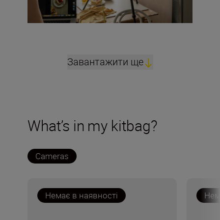
Завантажити ще
What’s in my kitbag?
Cameras
Немає в наявності
Нем