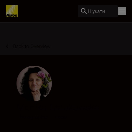
Шукати
Back to Overview
Monika Grabkowska
Photographer
•
Food