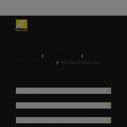
Homepage
Learn & Explore
Monika Grabkows...
Meet Our Author...
Продукти
Натхнення
Довідка та служба підтримки