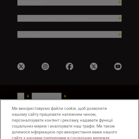
Натхнення
Довідка та служба підтримки
Компанія
UA
Сайти Nikon
Зв’язатися з нами
Політика конфіденційності
Ми використовуємо файли cookie, щоб дозволити
Умови використання
нашому сайту працювати належним чином,
Повідомлення про файли cookie
персоналізувати контент і рекламу, надавати функції
соціальних мереж і аналізувати наш трафік. Ми також
Налаштування Cookie
ділимося інформацією про використання вами нашого
© 2026 Nikon
сайту з нашими партнерами в соціальних мережах,