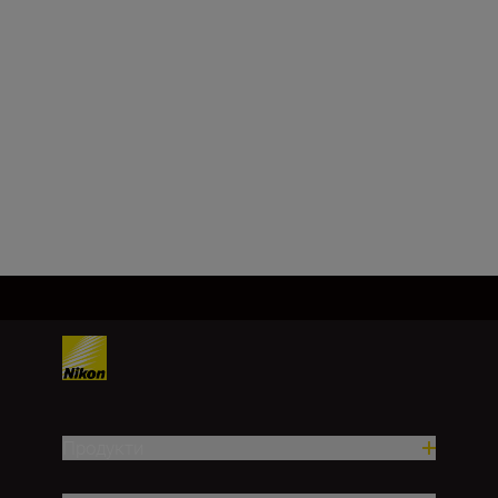
FX/35 мм
Фокусна відстань
85 мм
Завантажити ще
Продукти