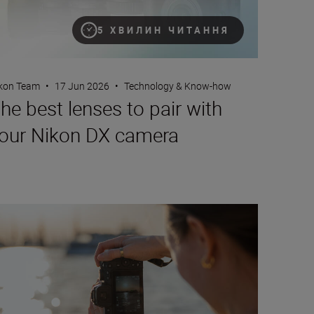
5 ХВИЛИН ЧИТАННЯ
kon Team
•
17 Jun 2026
•
Technology & Know-how
he best lenses to pair with
our Nikon DX camera
at are NEF RAW files?