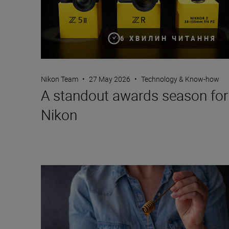
6 ХВИЛИН ЧИТАННЯ
Nikon Team
•
27 May 2026
•
Technology & Know-how
A standout awards season for
Nikon
NIKKOR Z DX MC 35mm f/1.7: Tried and tested