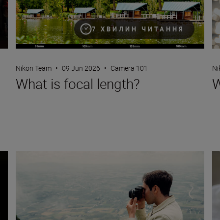
7 ХВИЛИН ЧИТАННЯ
Nikon Team
•
09 Jun 2026
•
Camera 101
Ni
What is focal length?
W
Photo Finish: spring challenge
Wh