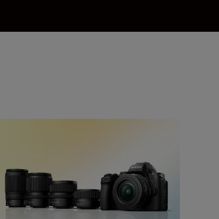
e best lenses to pair with your Nikon DX camera