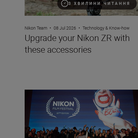
3 ХВИЛИНИ ЧИТАННЯ
Nikon Team
•
08 Jul 2026
•
Technology & Know-how
Upgrade your Nikon ZR with
these accessories
Nikon Film Festival: How to stand out in 140 second