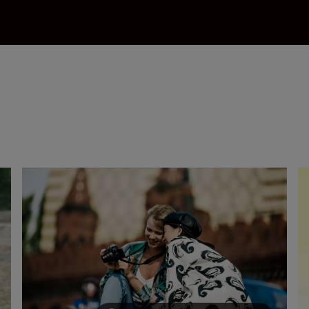
Why choose a crop sensor Nikon DX camera?
Th