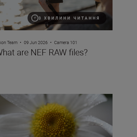
3 ХВИЛИНИ ЧИТАННЯ
kon Team
•
09 Jun 2026
•
Camera 101
hat are NEF RAW files?
at is magnification (or maximum reproduction) ratio?