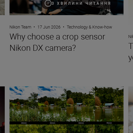
3 ХВИЛИНИ ЧИТАННЯ
Nikon Team
•
17 Jun 2026
•
Technology & Know-how
Why choose a crop sensor
Ni
T
Nikon DX camera?
y
s
What is focal length?
Wh