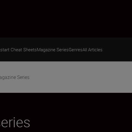
start Cheat Sheets
Magazine Series
Genres
All Articles
gazine Series
eries