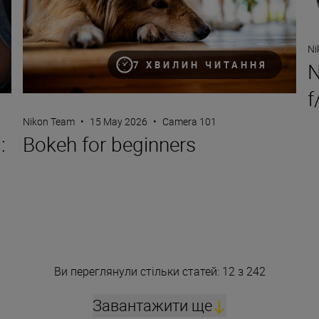
Ni
N
7 ХВИЛИН ЧИТАННЯ
f
Nikon Team
•
15 May 2026
•
Camera 101
:
Bokeh for beginners
Ви переглянули стільки статей: 12 з 242
Завантажити ще