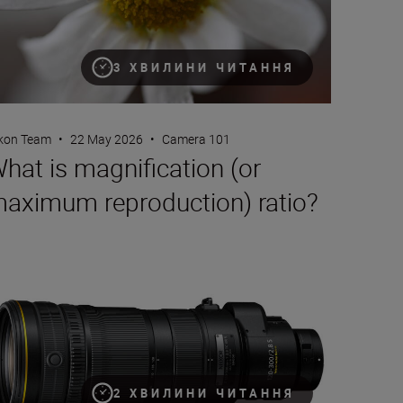
3 ХВИЛИНИ ЧИТАННЯ
kon Team
•
22 May 2026
•
Camera 101
hat is magnification (or
aximum reproduction) ratio?
w NIKKOR Z 120-300mm f/2.8 TC VR S
2 ХВИЛИНИ ЧИТАННЯ