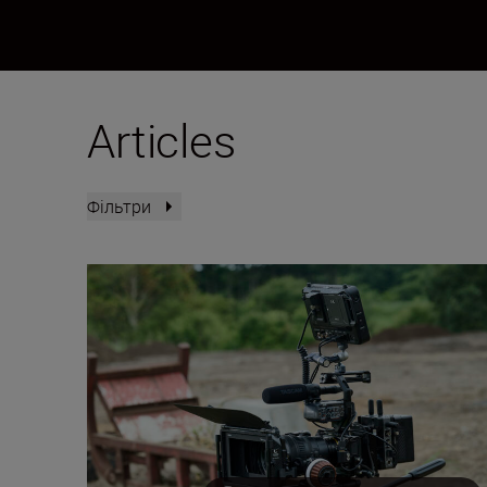
Articles
Фільтри
Upgrade your Nikon ZR with these accessories