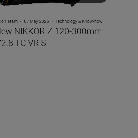
kon Team
•
07 May 2026
•
Technology & Know-how
ew NIKKOR Z 120-300mm
/2.8 TC VR S