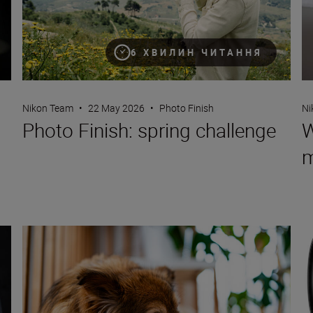
6 ХВИЛИН ЧИТАННЯ
Nikon Team
•
22 May 2026
•
Photo Finish
Ni
Photo Finish: spring challenge
W
m
Bokeh for beginners
Ne