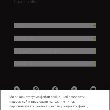
Opening titles ...
Продукти
Натхнення
Довідка та служба підтримки
Компанія
Ми використовуємо файли cookie, щоб дозволити
нашому сайту працювати належним чином,
персоналізувати контент і рекламу, надавати функції