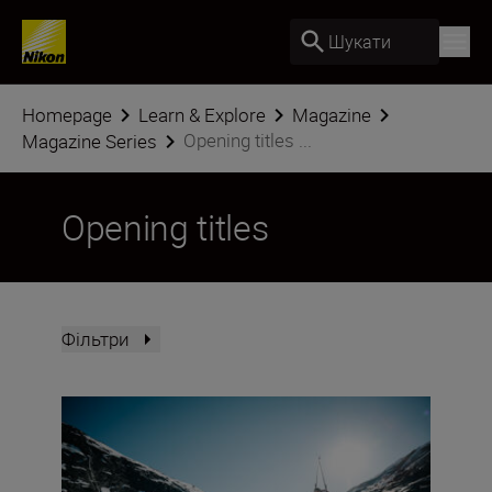
Шукати
Homepage
Learn & Explore
Magazine
Opening titles ...
Magazine Series
Opening titles
Фільтри
Documentary making with the Z6III and Jan Vincent Kle