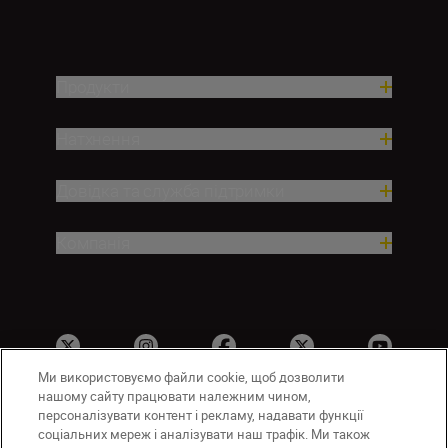
Продукти
Натхнення
Довідка та служба підтримки
Компанія
Ми використовуємо файли cookie, щоб дозволити
нашому сайту працювати належним чином,
персоналізувати контент і рекламу, надавати функції
соціальних мереж і аналізувати наш трафік. Ми також
UA
Сайти Nikon