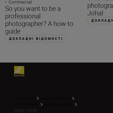
•
Commercial
photogra
So you want to be a
Johal
professional
ДОКЛАДН
photographer? A how-to
guide
ДОКЛАДНІ ВІДОМОСТІ
Homepage
Learn & Explore
Nikon Family
Nikon Creators
Gurvir Johal