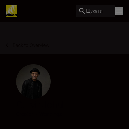
Шукати
Back to Overview
Gurvir Johal
Creator
•
Weddings