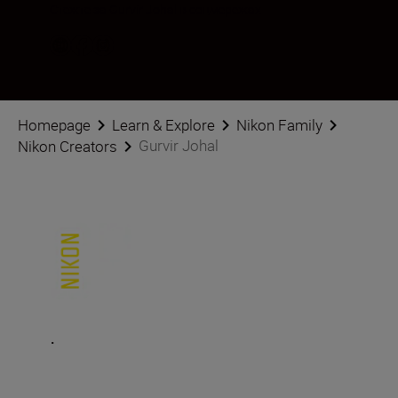
Стежте за Gurvir Johal в соцмережах
Homepage
Learn & Explore
Nikon Family
Gurvir Johal
Nikon Creators
.