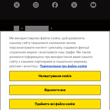
UA
Сайти Nikon
Зв’язатися з нами
Політика конфіденційності
Ми використовуємо файли cookie, щоб дозволити
Умови використання
нашому сайту працювати належним чином,
Повідомлення про файли cookie
персоналізувати контент і рекламу, надавати функції
Налаштування Cookie
соціальних мереж і аналізувати наш трафік. Ми також
ділимося інформацією про використання вами нашого
© 2026 Nikon
сайту з нашими партнерами в соціальних мережах,
рекламі і аналітиці.
Повідомлення про файли cookie
Налаштування cookie
Back to top
Відхилити все
Прийняти всі файли сookie