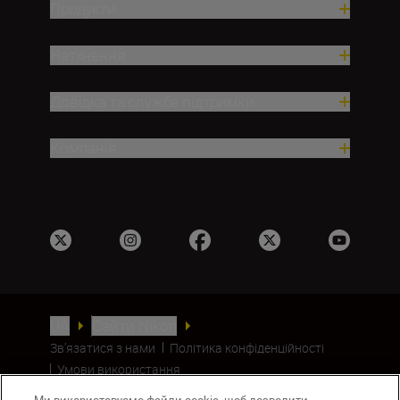
Продукти
Натхнення
Довідка та служба підтримки
Компанія
UA
Сайти Nikon
Зв’язатися з нами
Політика конфіденційності
Умови використання
Повідомлення про файли cookie