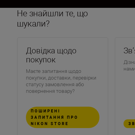
Не знайшли те, що
шукали?
Довідка щодо
Зв
покупок
Дізн
нам
Маєте запитання щодо
покупки, доставки, перевірки
статусу замовлення або
повернення товару?
ПОШИРЕНІ
ЗАПИТАННЯ ПРО
NIKON STORE
З