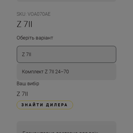
SKU
:
VOA070AE
Z 7II
Оберіть варіант
Z 7II
Комплект Z 7II 24–70
Ваш вибір
Z 7II
ЗНАЙТИ ДИЛЕРА