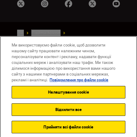
UA
Сайти Nikon
Зв’язатися з нами
Політика конфіденційності
Ми використовуємо файли cookie, щоб дозволити
Умови використання
нашому сайту працювати належним чином,
Повідомлення про файли cookie
персоналізувати контент і рекламу, надавати функції
Налаштування Cookie
соціальних мереж і аналізувати наш трафік. Ми також
ділимося інформацією про використання вами нашого
© 2026 Nikon
сайту з нашими партнерами в соціальних мережах,
рекламі і аналітиці.
Повідомлення про файли cookie
Налаштування cookie
Back to top
Відхилити все
Прийняти всі файли сookie