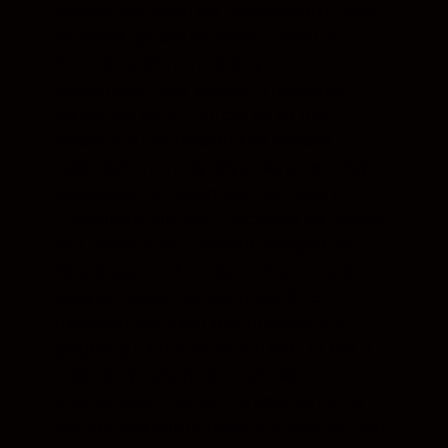
керований пристрої перебувають поза
межами прямої видимості один від
одного, і значно покращує
характеристики зйомки в яскравий
сонячний день. Для ситуацій, що
вимагають блискавичної зйомки,
передбачено нову вбудовану систему
охолодження Nikon, яка дає змогу
підвищити кількість послідовних кадрів
без необхідності робити перерви на
охолодження. Інші функції включають
ведуче число, яке дорівнює 34,5, і
широкий діапазон масштабування
формату FX від 24 до 200 мм (14 мм із
ширококутним розсіювачем).
Удосконалені елементи керування та
меню спрощують роботу, а компактний