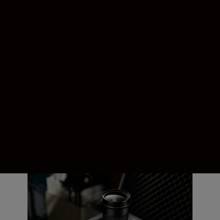
легкий корпус забезпечує зручне
використання на фотокамері. Три
шаблони освітлення гарантують повне
керування зоною покриття спалаху для
особливих умов зйомки. Вбудований
ширококутний розсіювач і картка-
відбивач, а також куполоподібний
розсіювач, що постачається в
комплекті, у поєднанні з додатковими
фільтрами від компанії Nikon
створюють безмежні можливості для
творчості.