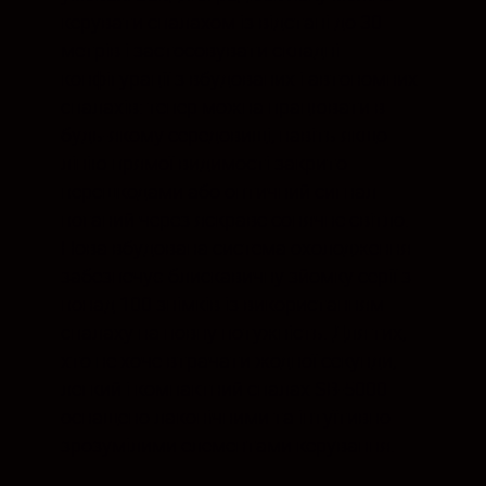
керувати спалахом із відстані до 30
метрів і застосовувати складні
конфігурації з вбудованих і автономних
спалахів: тепер можна працювати в
будь-якому середовищі, навіть якщо
лінію прямої видимості закрито
перешкодами або оптичний сигнал
поганий через яскраве сонячне світло.
Нова вбудована система охолодження
забезпечує блискавичну зйомку серії з
понад 100 знімків із використанням
спалаху на повну потужність. Для тих,
хто не хоче втрачати жодної секунди,
легкий і компактний спалах SB-5000
оснащено лаконічними та інтуїтивно
зрозумілими елементами керування.