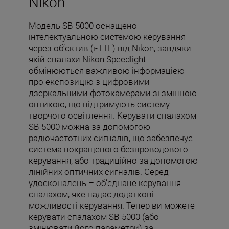
Nikon
Модель SB-5000 оснащено
інтелектуальною системою керування
через об’єктив (i-TTL) від Nikon, завдяки
якій спалахи Nikon Speedlight
обмінюються важливою інформацією
про експозицію з цифровими
дзеркальними фотокамерами зі змінною
оптикою, що підтримують систему
творчого освітлення. Керувати спалахом
SB-5000 можна за допомогою
радіочастотних сигналів, що забезпечує
система покращеного безпроводового
керування, або традиційно за допомогою
лінійних оптичних сигналів. Серед
удосконалень – об’єднане керування
спалахом, яке надає додаткові
можливості керування. Тепер ви можете
керувати спалахом SB-5000 (або
змінювати його параметри) за