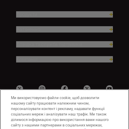
Продукти
Натхнення
Довідка та служба підтримки
Компанія
Ми використовуємо файли cookie, щоб дозволити
нашому сайту працювати належним чином,
персоналізувати контент і рекламу, надавати функції
соціальних мереж і аналізувати наш трафік. Ми також
UA
Сайти Nikon
ділимося інформацією про використання вами нашого
Зв’язатися з нами
Політика конфіденційності
сайту з нашими партнерами в соціальних мережах,