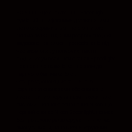
SB-5000 – це спалах i-TTL Speedlight,
сумісний із цифровими дзеркальними
фотокамерами зі змінною оптикою
форматів FX і DX, який розроблено для
задоволення вимог професіоналів під
час зйомки як у польових, так і в
студійних умовах. Цей спалах Speedlight
працює як спалах із кріпленням до
гарячого башмака, блок
безпроводового дистанційного
керування спалахами або спалах із
дистанційним керуванням і входить до
системи творчого освітлення Nikon. Це
перший спалах Nikon Speedlight, що має
безпроводове радіокерування, яке дає
змогу знімати, навіть коли керуючий і