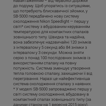
навантаженням – від червоної доріжки
до подіуму. Щоб упоратись із ситуаціями,
що потребують блискавичної зйомки, у
SB-5000 передбачено нову систему
охолодження Nikon Speedlight — першу у
світі* систему з вбудованим керуванням
температурою для компактних спалахів
зовнішнього типу. Швидка та надійна,
вона забезпечує надзвичайні 120 знімків
з інтервалом у 5 секунд або 84 знімки з
інтервалом у 3 секунди. Можна зняти
серію з понад 100 послідовних знімків із
використанням спалаху на повну
потужність. Система зменшує утворення
тепла головкою спалаху, захищаючи її від
перегрівання. Наразі це найефективніша
система охолодження спалаху з наявних.
* У моделі SB-5000 запроваджено першу у
світі систему охолодження, вбудовану в
компактний спалах зовнішнього типу (за
даними станом на 1 вересня 2015 року).