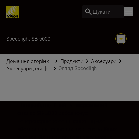
Шукати
Speedlight SB-5000
Домашня сторінк...
Продукти
Аксесуари
Огляд Speedligh...
Аксесуари для ф...
Швидкий, надійний і універсальний
спалах SB-5000 забезпечує
неперевершене освітлення під час
зйомки як у польових, так і в студійних
умовах. Завдяки радіозв’язку можна