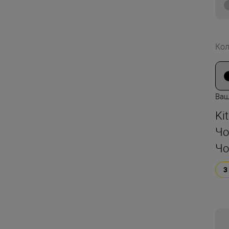
Кол
Ваш
Ki
Чо
Чо