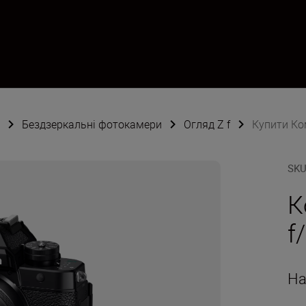
Бездзеркальні фотокамери
Огляд Z f
Купити Ком
SK
К
f
На