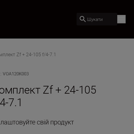
Шукати
плект Zf + 24-105 f/4-7.1
U
:
VOA120K003
омплект Zf + 24-105
/4-7.1
лаштовуйте свій продукт