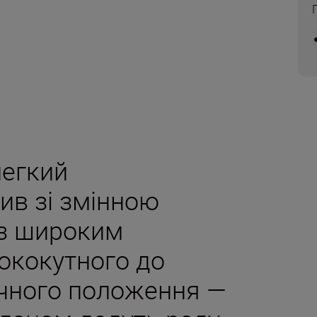
легкий
ив зі змінною
з широким
ококутного до
ічного положення —