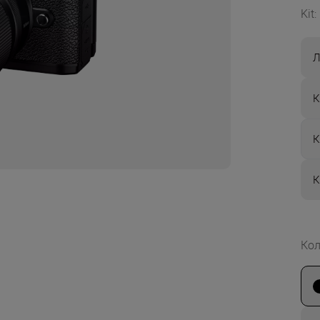
Kit
:
Л
К
К
К
Кол