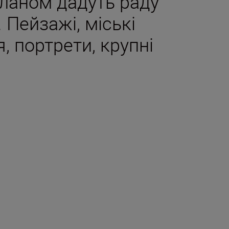
планом дадуть раду
 Пейзажі, міські
, портрети, крупні
т