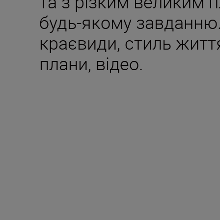
та з різким великим 
будь-якому завданню.
краєвиди, стиль життя
плани, відео.
Входить у комплек