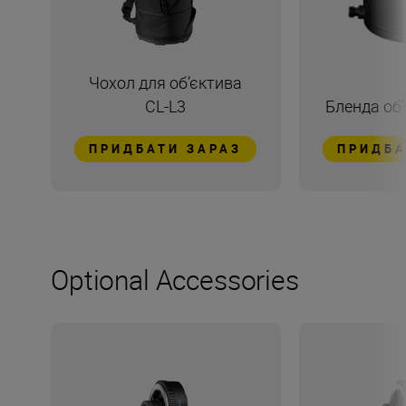
Чохол для об’єктива
CL-L3
Бленда об’
ПРИДБАТИ ЗАРАЗ
ПРИДБА
Optional Accessories