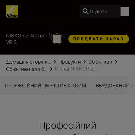
Шукати
NIKKOR Z 400mm f/2.8 TC
ПРИДБАТИ ЗАРАЗ
VR S
Домашня сторінк...
Продукти
Об’єктиви
Огляд NIKKOR Z ...
Об’єктиви для б...
ПРОФЕСІЙНИЙ ОБ’ЄКТИВ 400 ММ
ВБУДОВАНИЙ 1,
Професійний