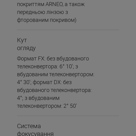
покриттям ARNEO, а також
передньою лінзою з
фторованим покривом)
Кут
огляду
Формат FX: без вбудованого
телеконвертора: 6° 10'; з
вбудованим телеконвертором:
4° 30'; формат DX: без
вбудованого телеконвертора:
4°; з вбудованим
телеконвертором: 2° 50'
Система
фокусування