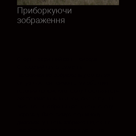
Приборкуючи
зображення
Спорт. Тваринний світ. Природа.
Створений для отримання
надзвичайних зображень у складних
ситуаціях, цей неймовірний об’єктив
готовий до кожного кроку. Ефективність
АФ феноменальна, а вбудована функція
зменшення вібрацій дає 5,5-ступеневу
перевагу. Ви отримуєте однакову
дивовижну якість зображення, як під
час зйомки з фокусною відстанню