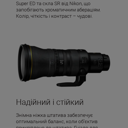
Super ED та скла SR від Nikon, що
запобігають хроматичним абераціям.
Колір, чіткість і контраст – чудові.
Надійний і стійкий
Знімна ніжка штатива забезпечує
оптимальний баланс, коли об’єктив
прикріплено до штатива. Гніздо для