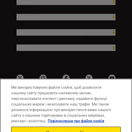
Продукти
Натхнення
Довідка та служба підтримки
Компанія
Ми використовуємо файли cookie, щоб дозволити
нашому сайту працювати належним чином,
персоналізувати контент і рекламу, надавати функції
соціальних мереж і аналізувати наш трафік. Ми також
UA
Сайти Nikon
ділимося інформацією про використання вами нашого
Зв’язатися з нами
Політика конфіденційності
сайту з нашими партнерами в соціальних мережах,
Умови використання
рекламі і аналітиці.
Повідомлення про файли cookie
Повідомлення про файли cookie