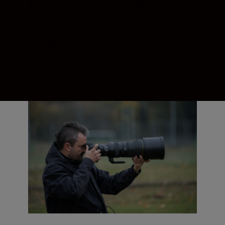
фокусування з миттєвим захопленням і
відстеженням об’єкта. Від гепарда на
полюванні до рухів футболіста, ви
отримуєте неперевершену свободу
миттєво реагувати на зміни положення,
орієнтації чи швидкості.