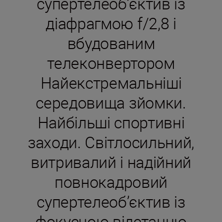
супертелеоб’єктив із
діафрагмою f/2,8 і
вбудованим
телеконвертором
Найекстремальніші
середовища зйомки.
Найбільші спортивні
заходи. Світлосильний,
витривалий і надійний
повнокадровий
супертелеоб’єктив із
фокусною відстанню