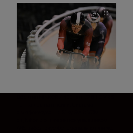
Об’єктив NIKKOR Z 400mm f/2.8 TC VR S
не працює на півсили. Система
автофокусування Silky Swift VCM
від Nikon з оптичним кодувальником
ABS забезпечує феноменально швидке