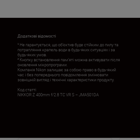
Додаткові відомості
¹ Не гарантується, що об’єктив буде стійким до пилу та
потрапляння крапель води в будь-яких ситуаціях і за
будь-яких умов.
² Кнопку встановлення пам’яті можна активувати після
оновлення мікропрограми.
Компанія Nikon залишає за собою право в будь-який
час і без попереднього повідомлення змінювати
зовнішній вигляд і технічні характеристики продукту.
Код статті
NIKKOR Z 400mm f/2.8 TC VR S – JMA501DA