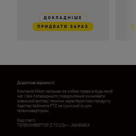
ДОКЛАДНІШЕ
ПРИДБАТИ ЗАРАЗ
Додаткові відомості
Компанія Nikon залишає за собою право в будь-який
час і без попереднього повідомлення змінювати
зовнішній вигляд і технічні характеристики продукту.
Адаптер байонета FTZ не сумісний із цим
телеконвертором.
Код статті
ТЕЛЕКОНВЕРТОР Z TC-2.0x – JMA904DA