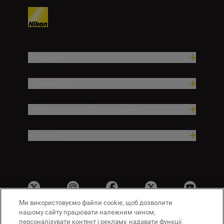
Продукти
Натхнення
Довідка та служба підтримки
Компанія
Ми використовуємо файли cookie, щоб дозволити
нашому сайту працювати належним чином,
персоналізувати контент і рекламу, надавати функції