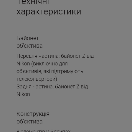
Технічні
характеристики
Байонет
об’єктива
Передня частина: байонет Z від
Nikon (виключно для
об’єктивів, які підтримують
телеконвертори)
Задня частина: байонет Z від
Nikon
Конструкція
об’єктива
8 елементів у 5 групах