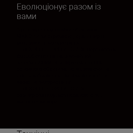
Еволюціонує разом із
вами
З розширенням лінійки об'єктивів
NIKKOR Z ви отримаєте дедалі ширші
можливості використання
ТЕЛЕКОНВЕРТОРІВ Z TC-2.0x. Перетворіть
фотооб'єктив на надзвичайний
телескопічний. Розширте охоплення
основного об'єктива, не впливаючи на
якість зображення. Ваші можливості й
варіанти використання
ТЕЛЕКОНВЕРТОРІВ Z TC-2.0x
розширюватимуться незалежно від
вашої точки зору.