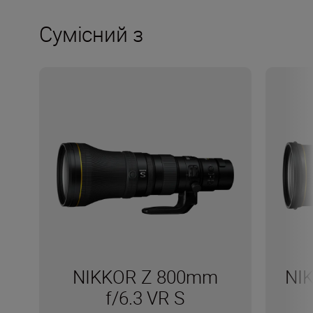
Сумісний з
NIKKOR Z 800mm
NI
f/6.3 VR S