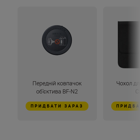
Передній ковпачок
Чохол дл
об’єктива BF-N2
C
ПРИДБАТИ ЗАРАЗ
ПРИДБА