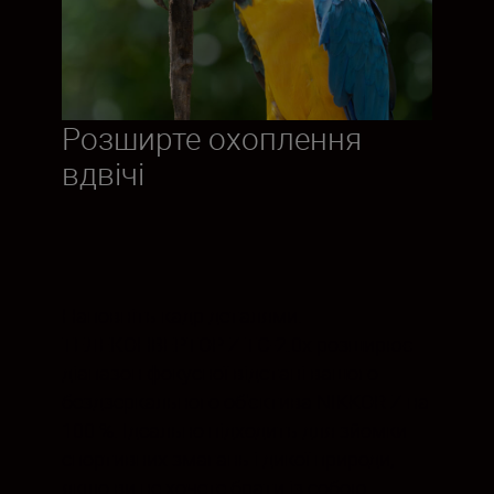
Розширте охоплення
вдвічі
Наповніть кадр деталями.
ТЕЛЕКОНВЕРТОР Z TC-2.0x розширює
діапазон фокусної відстані вашого
бездзеркального об'єктива NIKKOR Z на
100 %. Ідеально підходить для зйомки
спортивних змагань і дикої природи,
якщо ви не хочете брати із собою