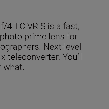
4 TC VR S is a fast,
ephoto prime lens for
tographers. Next-level
4x teleconverter. You’ll
r what.