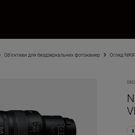
Об’єктиви для бездзеркальних фотокамер
Огляд NIKK
SK
N
V