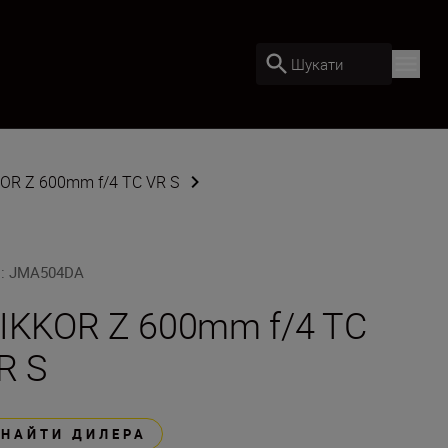
Шукати
OR Z 600mm f/4 TC VR S
U
:
JMA504DA
IKKOR Z 600mm f/4 TC
R S
ЗНАЙТИ ДИЛЕРА