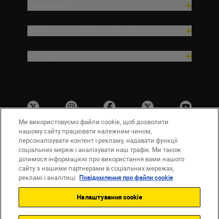
Натхнення
Довідка та служба підтримки
Компанія
Ми використовуємо файли cookie, щоб дозволити
нашому сайту працювати належним чином,
персоналізувати контент і рекламу, надавати функції
соціальних мереж і аналізувати наш трафік. Ми також
UA
Сайти Nikon
ділимося інформацією про використання вами нашого
Зв’язатися з нами
Політика конфіденційності
сайту з нашими партнерами в соціальних мережах,
Умови використання
рекламі і аналітиці.
Повідомлення про файли cookie
Повідомлення про файли cookie
Налаштування cookie
Налаштування Cookie
© 2026 Nikon