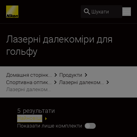
Шукати
Лазерні далекоміри для
гольфу
Домашня сторінк...
Продукти
Спортивна оптик...
Лазерні далеком...
Лазерні далеком...
5
результати
Найновіші
Показати лише комплекти