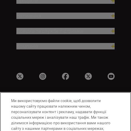
Продукти
Натхнення
Довідка та служба підтримки
Компанія
Ми використовуємо файли cookie, щоб дозволити
UA
Сайти Nikon
нашому сайту працювати належним чином,
Зв’язатися з нами
Політика конфіденційності
персоналізувати контент і рекламу, надавати функції
соціальних мереж і аналізувати наш трафік. Ми також
Умови використання
ділимося інформацією про використання вами нашого
Повідомлення про файли cookie
сайту з нашими партнерами в соціальних мережах,