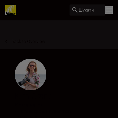
Шукати
Back to Overview
Kim Grant
Photographer
•
Landscape & Environment