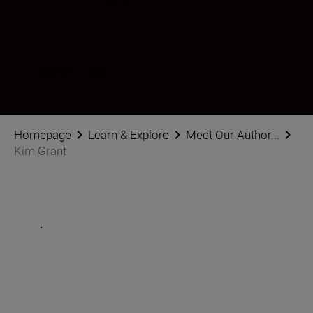
•
Wildlife & Nature
Стежте за Kim Grant в соцмережах
Homepage
Learn & Explore
Meet Our Author...
Kim Grant
.