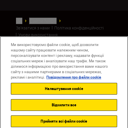
UA
Сайти Nikon
Зв’язатися з нами
Політика конфіденційності
Умови використання
Повідомлення про файли cookie
Ми використовуємо файли cookie, щоб дозволити
Налаштування Cookie
нашому сайту працювати належним чином,
© 2026 Nikon
персоналізувати контент і рекламу, надавати функції
соціальних мереж і аналізувати наш трафік. Ми також
ділимося інформацією про використання вами нашого
сайту з нашими партнерами в соціальних мережах,
Back to top
рекламі і аналітиці.
Повідомлення про файли cookie
Налаштування cookie
Відхилити все
Прийняти всі файли сookie