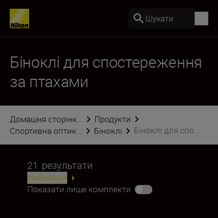
Шукати
Біноклі для спостереження
за птахами
Домашня сторінк...
Продукти
Біноклі для спо...
Спортивна оптик...
Біноклі
21
результати
Найновіші
Показати лише комплекти